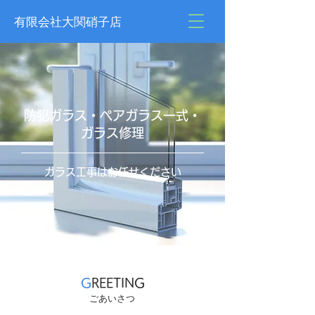
有限会社大関硝子店
防犯ガラス・ペアガラス一式・
ガラス修理
ガラス工事はお任せください
G
REETING
ごあいさつ