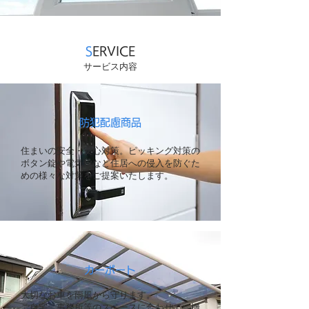
S
ERVICE
サービス内容
防犯配慮商品
住まいの安全・安心対策。ピッキング対策の
ボタン錠や電気錠など住居への侵入を防ぐた
めの様々な対策をご提案いたします。
カーポート
大切なお車を雨風から守ります。
ご自宅、事務所等のスペースに合わせて、機