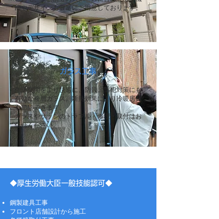
能やデザインも豊富にご用意しております。
ガラス工事
生活空間をより快適に、防音、防犯対策にも
有効な複層ガラス。断熱効果により冷暖房費
も節約できます。
ガラスやサッシのトラブル・修理・取付はお
任せください。
◆厚生労働大臣一般技能認可◆
鋼製建具工事
フロント店舗設計から施工