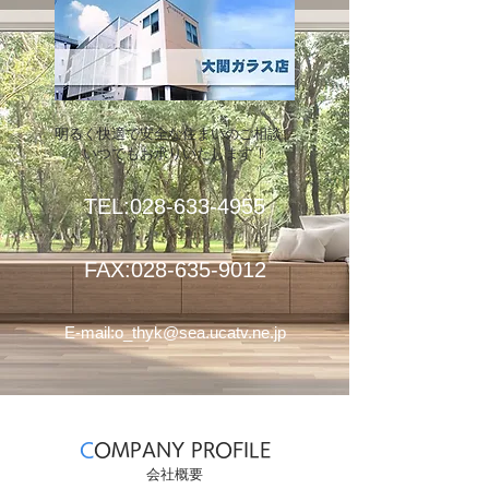
明るく快適で安全な住まいのご相談、
いつでもお承りいたします！
TEL:028-633-4955
FAX:
028-635-9012
E-mail:
o_thyk@sea.ucatv.ne.jp
C
OMPANY PROFILE
会社概要